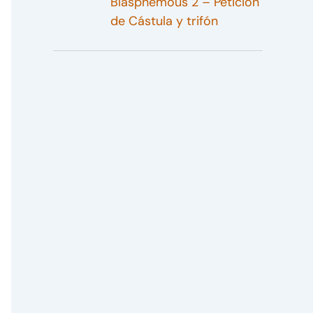
Blasphemous 2 – Petición
de Cástula y trifón