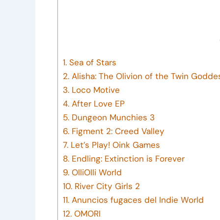
1.
Sea of Stars
2.
Alisha: The Olivion of the Twin Godde
3.
Loco Motive
4.
After Love EP
5.
Dungeon Munchies 3
6.
Figment 2: Creed Valley
7.
Let’s Play! Oink Games
8.
Endling: Extinction is Forever
9.
OlliOlli World
10.
River City Girls 2
11.
Anuncios fugaces del Indie World
12.
OMORI