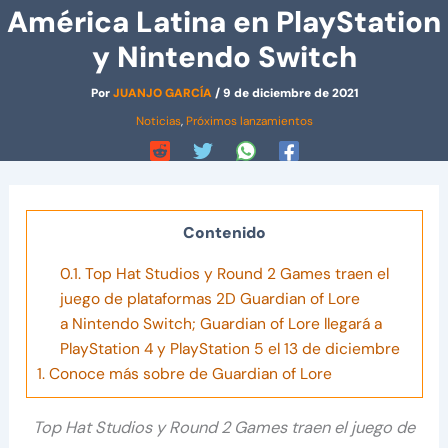
América Latina en PlayStation
y Nintendo Switch
Por
JUANJO GARCÍA
/
9 de diciembre de 2021
Noticias
,
Próximos lanzamientos
Contenido
0.1.
Top Hat Studios y Round 2 Games traen el
juego de plataformas 2D Guardian of Lore
a Nintendo Switch; Guardian of Lore llegará a
PlayStation 4 y PlayStation 5 el 13 de diciembre
1.
Conoce más sobre de Guardian of Lore
Top Hat Studios y Round 2 Games traen el juego de