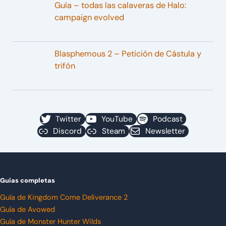
Guía – todas las calaveras de Halo:
campaign evolved
Blasphemous 2 – Petición de Cástula y
trifón
Twitter
YouTube
Podcast
Discord
Steam
Newsletter
Guías completas
Guía de Kingdom Come Deliverance 2
Guía de Avowed
Guía de Monster Hunter Wilds