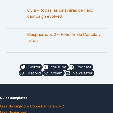
Guía – todas las calaveras de Halo:
campaign evolved
Blasphemous 2 – Petición de Cástula y
trifón
Twitter
YouTube
Podcast
Discord
Steam
Newsletter
Guías completas
Guía de Kingdom Come Deliverance 2
Guía de Avowed