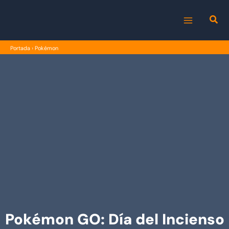
Ir
al
MAIN
contenido
Portada
›
Pokémon
MENU
Pokémon GO: Día del Incienso