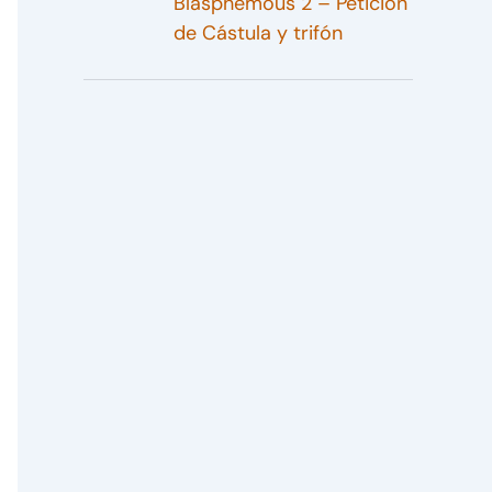
Blasphemous 2 – Petición
de Cástula y trifón