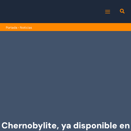
Ir
al
MAIN
contenido
Portada
›
Noticias
MENU
Chernobylite, ya disponible en