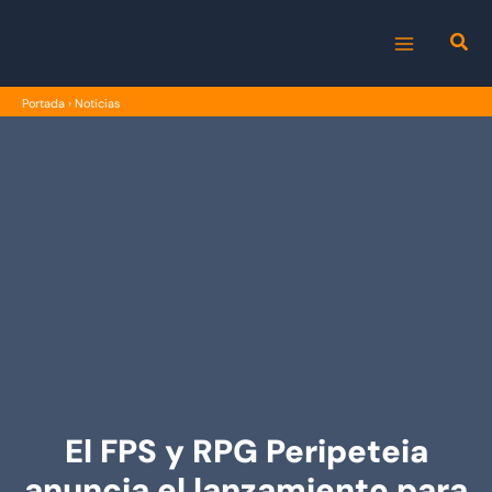
Ir
al
MAIN
contenido
Portada
›
Noticias
MENU
El FPS y RPG Peripeteia
anuncia el lanzamiento para