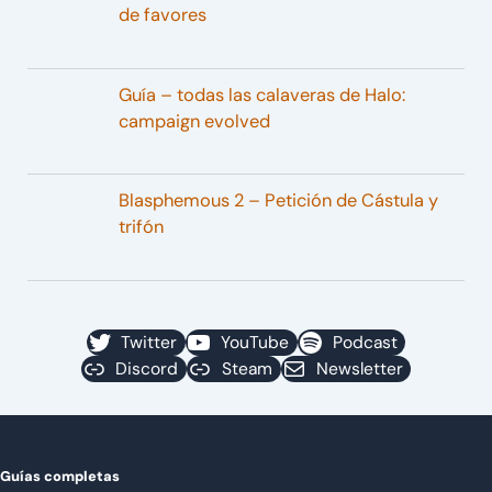
de favores
Guía – todas las calaveras de Halo:
campaign evolved
Blasphemous 2 – Petición de Cástula y
trifón
Twitter
YouTube
Podcast
Discord
Steam
Newsletter
Guías completas