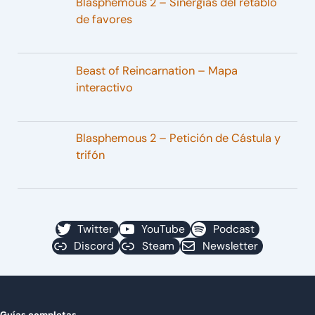
Blasphemous 2 – Sinergias del retablo
de favores
Beast of Reincarnation – Mapa
interactivo
Blasphemous 2 – Petición de Cástula y
trifón
Twitter
YouTube
Podcast
Discord
Steam
Newsletter
Guías completas