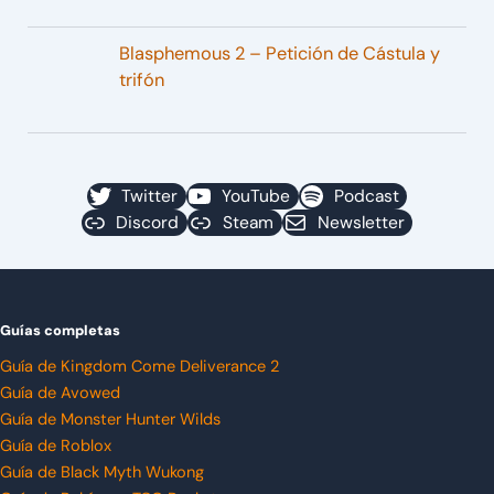
Blasphemous 2 – Petición de Cástula y
trifón
Twitter
YouTube
Podcast
Discord
Steam
Newsletter
Guías completas
Guía de Kingdom Come Deliverance 2
Guía de Avowed
Guía de Monster Hunter Wilds
Guía de Roblox
Guía de Black Myth Wukong