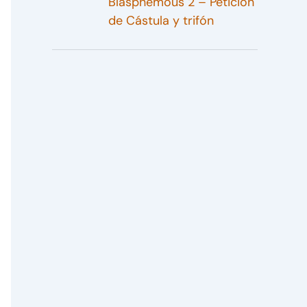
Blasphemous 2 – Petición
de Cástula y trifón