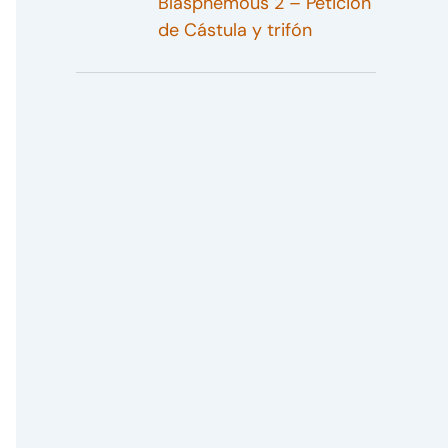
Blasphemous 2 – Petición
de Cástula y trifón