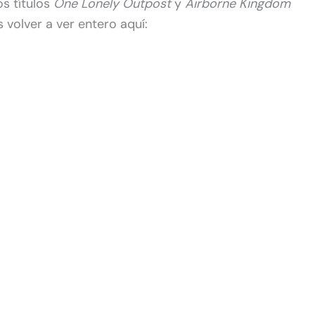
os títulos
One Lonely Outpost
y
Airborne Kingdom
 volver a ver entero aquí: