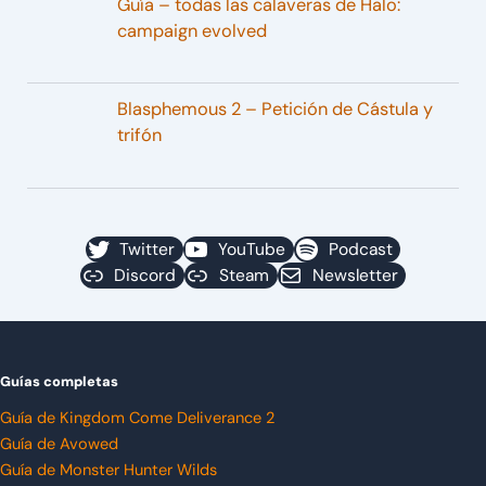
Guía – todas las calaveras de Halo:
campaign evolved
Blasphemous 2 – Petición de Cástula y
trifón
Twitter
YouTube
Podcast
Discord
Steam
Newsletter
Guías completas
Guía de Kingdom Come Deliverance 2
Guía de Avowed
Guía de Monster Hunter Wilds