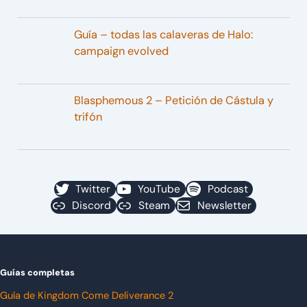
Guía – todas las calaveras de Halo:
campaign evolved
Blasphemous 2 – Petición de Cástula y
trifón
Twitter
YouTube
Podcast
Discord
Steam
Newsletter
Guías completas
Guía de Kingdom Come Deliverance 2