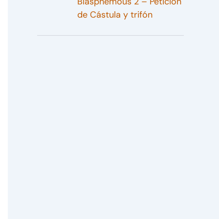
Blasphemous 2 – Petición
de Cástula y trifón