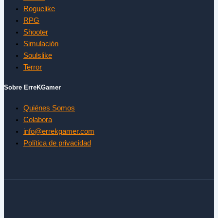
Roguelike
RPG
Shooter
Simulación
Soulslike
Terror
Sobre ErreKGamer
Quiénes Somos
Colabora
info@errekgamer.com
Política de privacidad