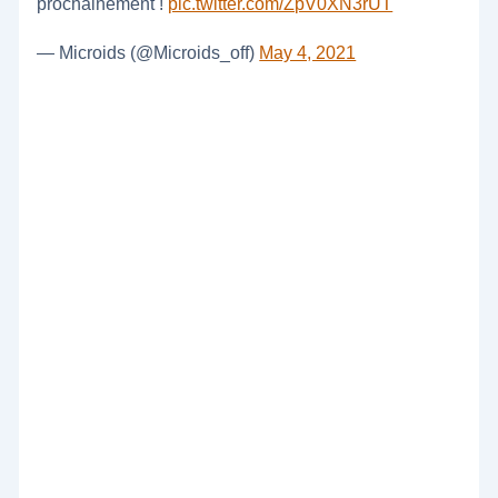
prochainement !
pic.twitter.com/ZpV0XN3rUT
— Microids (@Microids_off)
May 4, 2021