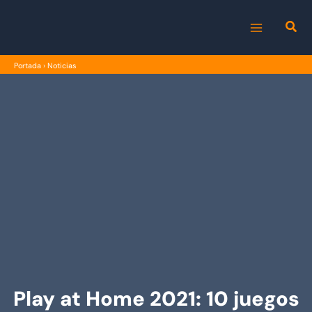
Ir
al
MAIN
contenido
Portada
›
Noticias
MENU
Play at Home 2021: 10 juegos