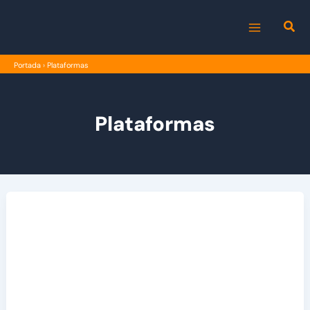
Ir
al
MAIN
contenido
Portada
›
Plataformas
MENU
Plataformas