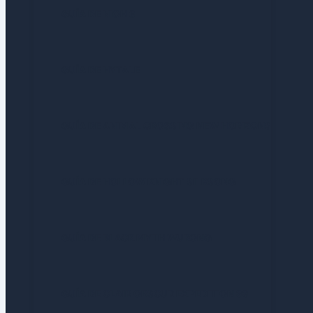
GUÍA DE NIOH 3
GUÍA DE HYTALE
GUÍA DE ANIMAL CROSSING NEW HORIZONS
GUÍA DE HOLLOW KNIGHT SILKSONG
GUÍA DE BLACK MYTH WUKONG
GUÍA DE CLAIR OBSCUR EXPEDITION 33