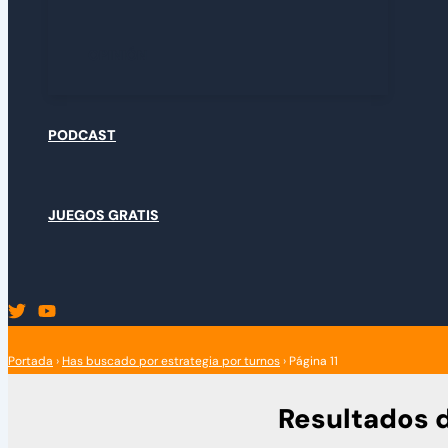
OPINIÓN
PODCAST
JUEGOS GRATIS
Portada
›
Has buscado por estrategia por turnos
›
Página 11
Resultados 