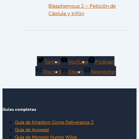
Blasphemous 2 – Petición de
Cástula y trifón
Twitter
YouTube
Podcast
Discord
Steam
Newsletter
Guías completas
Guía de Kingdom Come Deliverance 2
Guía de Avowed
Guía de Monster Hunter Wilds