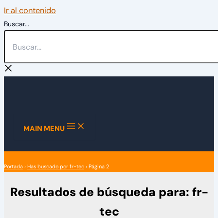
Ir al contenido
Buscar...
MAIN MENU
Portada
›
Has buscado por fr-tec
›
Página 2
Resultados de búsqueda para:
fr-
tec