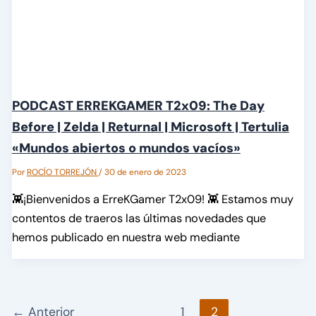
PODCAST ERREKGAMER T2x09: The Day
Before | Zelda | Returnal | Microsoft | Tertulia
«Mundos abiertos o mundos vacíos»
Por
ROCÍO TORREJÓN
/
30 de enero de 2023
👾¡Bienvenidos a ErreKGamer T2x09! 👾 Estamos muy
contentos de traeros las últimas novedades que
hemos publicado en nuestra web mediante
←
Anterior
1
2