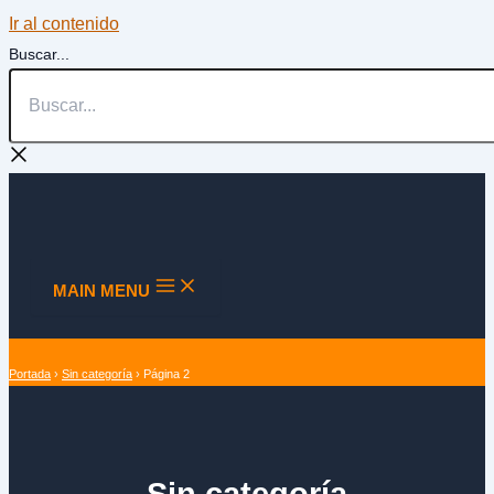
Ir al contenido
Buscar...
MAIN MENU
Portada
›
Sin categoría
›
Página 2
Sin categoría