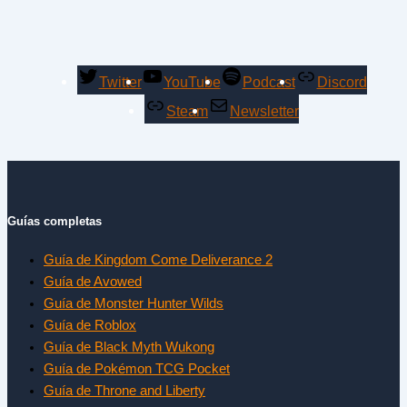
Twitter
YouTube
Podcast
Discord
Steam
Newsletter
Guías completas
Guía de Kingdom Come Deliverance 2
Guía de Avowed
Guía de Monster Hunter Wilds
Guía de Roblox
Guía de Black Myth Wukong
Guía de Pokémon TCG Pocket
Guía de Throne and Liberty