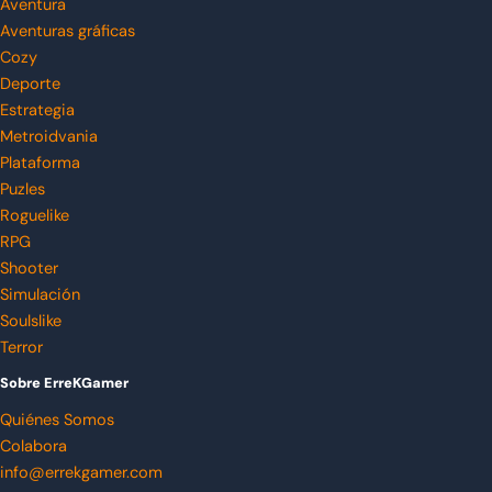
Aventura
Aventuras gráficas
Cozy
Deporte
Estrategia
Metroidvania
Plataforma
Puzles
Roguelike
RPG
Shooter
Simulación
Soulslike
Terror
Sobre ErreKGamer
Quiénes Somos
Colabora
info@errekgamer.com