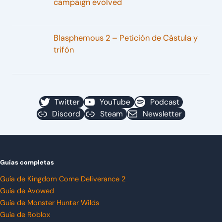
campaign evolved
Blasphemous 2 – Petición de Cástula y
trifón
Twitter
YouTube
Podcast
Discord
Steam
Newsletter
Guías completas
Guía de Kingdom Come Deliverance 2
Guía de Avowed
Guía de Monster Hunter Wilds
Guía de Roblox