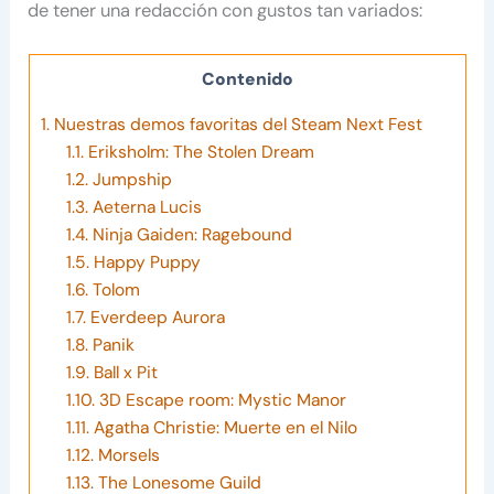
de tener una redacción con gustos tan variados:
Contenido
1.
Nuestras demos favoritas del Steam Next Fest
1.1.
Eriksholm: The Stolen Dream
1.2.
Jumpship
1.3.
Aeterna Lucis
1.4.
Ninja Gaiden: Ragebound
1.5.
Happy Puppy
1.6.
Tolom
1.7.
Everdeep Aurora
1.8.
Panik
1.9.
Ball x Pit
1.10.
3D Escape room: Mystic Manor
1.11.
Agatha Christie: Muerte en el Nilo
1.12.
Morsels
1.13.
The Lonesome Guild