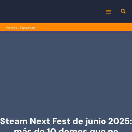
Ir
al
MAIN
contenido
Portada
›
Especiales
MENU
Steam Next Fest de junio 2025:
más de 10 demos que no