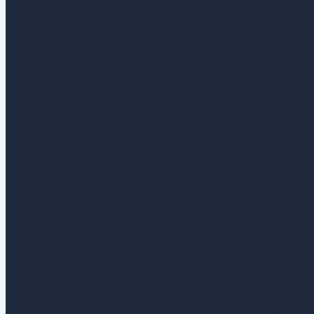
GUÍA DE NIOH 3
GUÍA DE HYTALE
GUÍA DE ANIMAL CROSSING NEW HORIZONS
GUÍA DE HOLLOW KNIGHT SILKSONG
GUÍA DE BLACK MYTH WUKONG
GUÍA DE CLAIR OBSCUR EXPEDITION 33