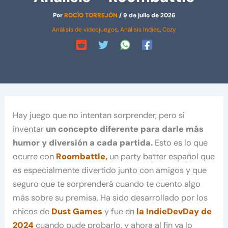
Por
ROCÍO TORREJÓN
/
9 de julio de 2026
Análisis de videojuegos
,
Análisis Indies
,
Cozy
Hay juego que no intentan sorprender, pero si
inventar
un concepto diferente para darle más
humor y diversión a cada partida.
Esto es lo que
ocurre con
Roombattle,
un party batter español que
es especialmente divertido junto con amigos y que
seguro que te sorprenderá cuando te cuento algo
más sobre su premisa. Ha sido desarrollado por los
chicos de
Dust Games
y fue en
la IndieDevDay de
2024
cuando pude probarlo, y ahora al fin ya lo