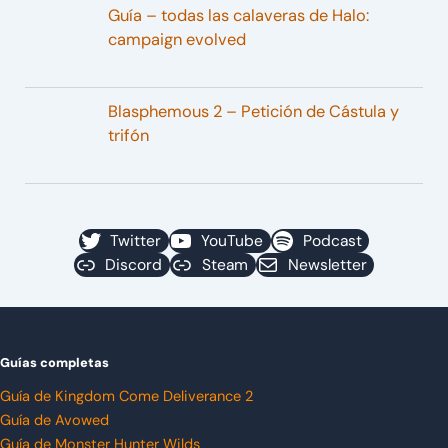
Guía – todas las calaveras de Halo:
campaign evolved
Blasphemous 2 – Petición de Cástula y
trifón
Twitter
YouTube
Podcast
Discord
Steam
Newsletter
Guías completas
Guía de Kingdom Come Deliverance 2
Guía de Avowed
Guía de Monster Hunter Wilds