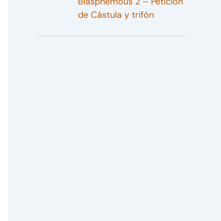
Blasphemous 2 – Petición
de Cástula y trifón