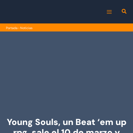
Ir
al
MAIN
contenido
Portada
›
Noticias
MENU
Young Souls, un Beat ‘em up
rpg, sale el 10 de marzo y