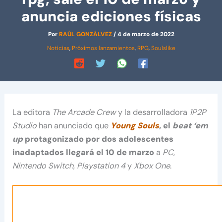
anuncia ediciones físicas
Por
RAÚL GONZÁLVEZ
/
4 de marzo de 2022
Noticias
,
Próximos lanzamientos
,
RPG
,
Soulslike
La editora
The Arcade Crew
y la desarrolladora
1P2P
Studio
han anunciado que
Young Souls
, el
beat ‘em
up
protagonizado por dos adolescentes
inadaptados llegará el 10 de marzo
a
PC
,
Nintendo Switch
,
Playstation 4
y
Xbox One
.