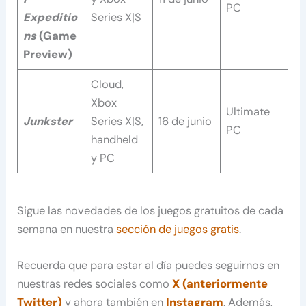
PC
Expeditio
Series X|S
ns
(Game
Preview)
Cloud,
Xbox
Ultimate
Junkster
Series X|S,
16 de junio
PC
handheld
y PC
Sigue las novedades de los juegos gratuitos de cada
semana en nuestra
sección de juegos gratis
.
Recuerda que para estar al día puedes seguirnos en
nuestras redes sociales como
X (anteriormente
Twitter)
y ahora también en
Instagram
. Además,