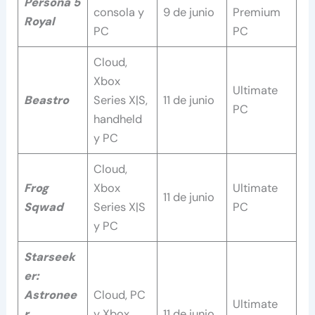
Persona 5
consola y
9 de junio
Premium
Royal
PC
PC
Cloud,
Xbox
Ultimate
Beastro
Series X|S,
11 de junio
PC
handheld
y PC
Cloud,
Frog
Xbox
Ultimate
11 de junio
Sqwad
Series X|S
PC
y PC
Starseek
er:
Astronee
Cloud, PC
Ultimate
r
y Xbox
11 de junio