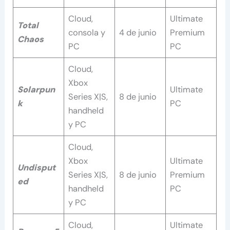
Cloud,
Ultimate
Total
consola y
4 de junio
Premium
Chaos
PC
PC
Cloud,
Xbox
Solarpun
Ultimate
Series X|S,
8 de junio
k
PC
handheld
y PC
Cloud,
Xbox
Ultimate
Undisput
Series X|S,
8 de junio
Premium
ed
handheld
PC
y PC
Cloud,
Ultimate