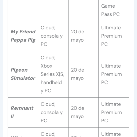
Game
Pass PC
Cloud,
Ultimate
My Friend
20 de
consola y
Premium
Peppa Pig
mayo
PC
PC
Cloud,
Xbox
Ultimate
Pigeon
20 de
Series X|S,
Premium
Simulator
mayo
handheld
PC
y PC
Cloud,
Ultimate
Remnant
20 de
consola y
Premium
II
mayo
PC
PC
Cloud,
Ultimate