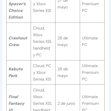
27 de
Spacer’s
y Xbox
Premium
mayo
Choice
Series X|S
PC
Edition
Cloud,
Xbox
Crashout
28 de
Ultimate
Series X|S,
Crew
mayo
PC
handheld
y PC
Cloud, PC
Ultimate
Kabuto
28 de
y Xbox
Premium
Park
mayo
Series X|S
PC
Cloud,
Final
Xbox
Ultimate
Fantasy
Series X|S,
2 de junio
Premium
VI
handheld
PC