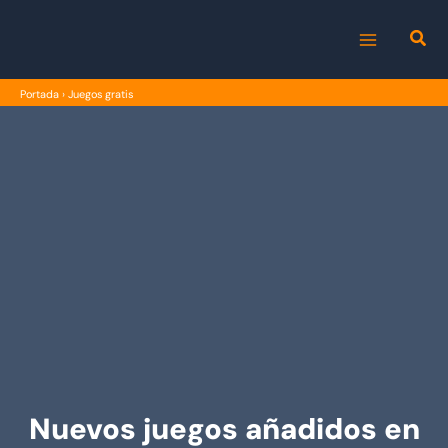
Ir
al
MAIN
contenido
Portada
›
Juegos gratis
MENU
Nuevos juegos añadidos en