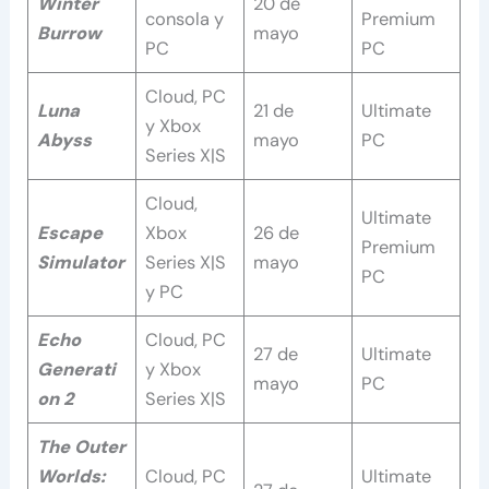
Winter
20 de
consola y
Premium
Burrow
mayo
PC
PC
Cloud, PC
Luna
21 de
Ultimate
y Xbox
Abyss
mayo
PC
Series X|S
Cloud,
Ultimate
Escape
Xbox
26 de
Premium
Simulator
Series X|S
mayo
PC
y PC
Echo
Cloud, PC
27 de
Ultimate
Generati
y Xbox
mayo
PC
on 2
Series X|S
The Outer
Worlds:
Cloud, PC
Ultimate