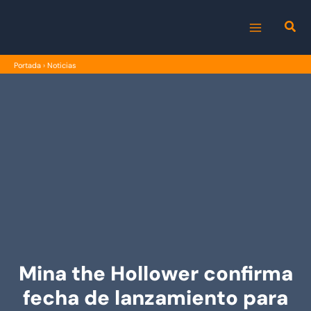
Ir
al
MAIN
contenido
Portada
›
Noticias
MENU
Mina the Hollower confirma
fecha de lanzamiento para