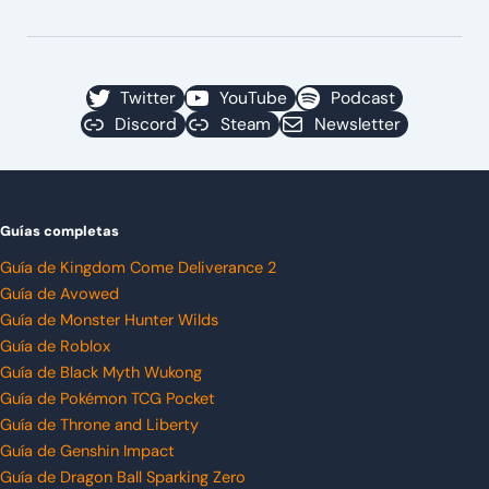
Twitter
YouTube
Podcast
Discord
Steam
Newsletter
Guías completas
Guía de Kingdom Come Deliverance 2
Guía de Avowed
Guía de Monster Hunter Wilds
Guía de Roblox
Guía de Black Myth Wukong
Guía de Pokémon TCG Pocket
Guía de Throne and Liberty
Guía de Genshin Impact
Guía de Dragon Ball Sparking Zero