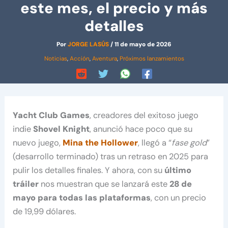
este mes, el precio y más
detalles
Por
JORGE LASÚS
/
11 de mayo de 2026
Noticias
,
Acción
,
Aventura
,
Próximos lanzamientos
Yacht Club Games
, creadores del exitoso juego
indie
Shovel Knight
, anunció hace poco que su
nuevo juego,
Mina the Hollower
, llegó a “
fase gold
”
(desarrollo terminado) tras un retraso en 2025 para
pulir los detalles finales. Y ahora, con su
último
tráiler
nos muestran que se lanzará este
28 de
mayo para todas las plataformas
, con un precio
de 19,99 dólares.