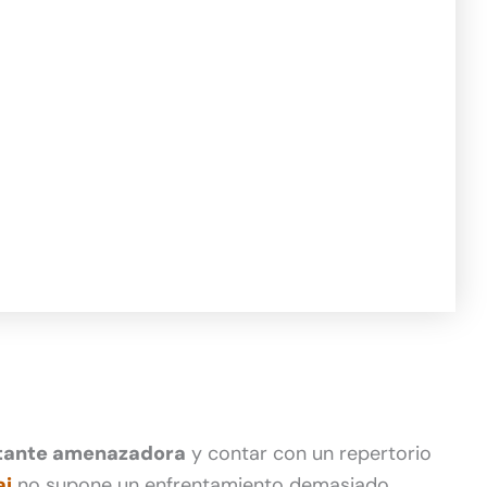
stante amenazadora
y contar con un repertorio
ai
no supone un enfrentamiento demasiado