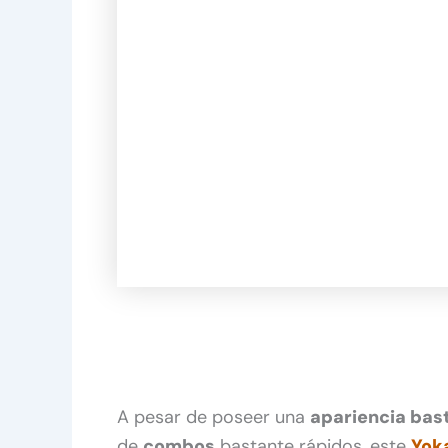
A pesar de poseer una
apariencia ba
de
combos
bastante rápidos, este
Yok