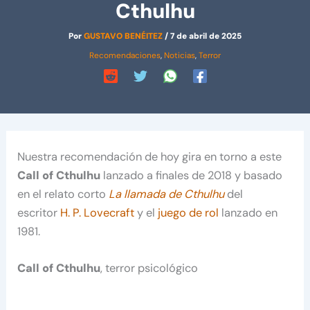
Cthulhu
Por
GUSTAVO BENÉITEZ
/
7 de abril de 2025
Recomendaciones
,
Noticias
,
Terror
Nuestra recomendación de hoy gira en torno a este
Call of Cthulhu
lanzado a finales de 2018 y basado
en el relato corto
La llamada de Cthulhu
del
escritor
H. P. Lovecraft
y el
juego de rol
lanzado en
1981.
Call of Cthulhu
, terror psicológico