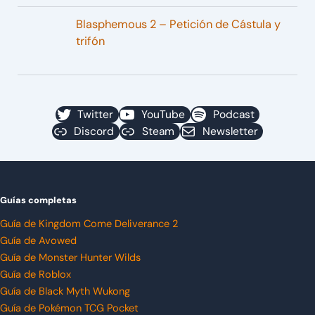
Blasphemous 2 – Petición de Cástula y
trifón
Twitter
YouTube
Podcast
Discord
Steam
Newsletter
Guías completas
Guía de Kingdom Come Deliverance 2
Guía de Avowed
Guía de Monster Hunter Wilds
Guía de Roblox
Guía de Black Myth Wukong
Guía de Pokémon TCG Pocket