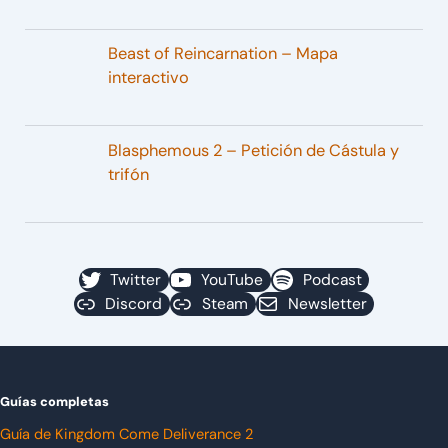
Beast of Reincarnation – Mapa
interactivo
Blasphemous 2 – Petición de Cástula y
trifón
Twitter
YouTube
Podcast
Discord
Steam
Newsletter
Guías completas
Guía de Kingdom Come Deliverance 2