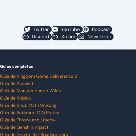
Twitter
YouTube
Podcast
Discord
Steam
Newsletter
Guías completas
Guía de Kingdom Come Deliverance 2
Guía de Avowed
Guía de Monster Hunter Wilds
Guía de Roblox
Guía de Black Myth Wukong
Guía de Pokémon TCG Pocket
Guía de Throne and Liberty
Guía de Genshin Impact
Guía de Dragon Ball Sparking Zero