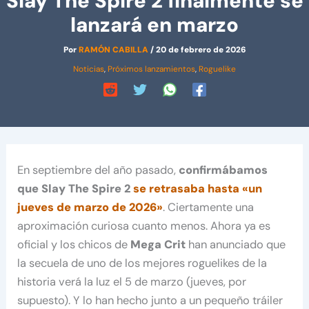
Slay The Spire 2 finalmente se
lanzará en marzo
Por
RAMÓN CABILLA
/
20 de febrero de 2026
Noticias
,
Próximos lanzamientos
,
Roguelike
En septiembre del año pasado,
confirmábamos
que Slay The Spire 2
se retrasaba hasta «un
jueves de marzo de 2026»
. Ciertamente una
aproximación curiosa cuanto menos. Ahora ya es
oficial y los chicos de
Mega Crit
han anunciado que
la secuela de uno de los mejores roguelikes de la
historia verá la luz el 5 de marzo (jueves, por
supuesto). Y lo han hecho junto a un pequeño tráiler