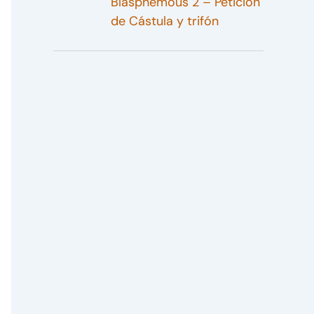
Blasphemous 2 – Petición
de Cástula y trifón