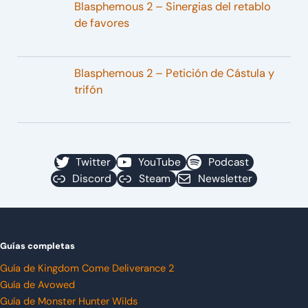
Blasphemous 2 – Sinergias del retablo
de favores
Blasphemous 2 – Petición de Cástula y
trifón
Twitter
YouTube
Podcast
Discord
Steam
Newsletter
Guías completas
Guía de Kingdom Come Deliverance 2
Guía de Avowed
Guía de Monster Hunter Wilds