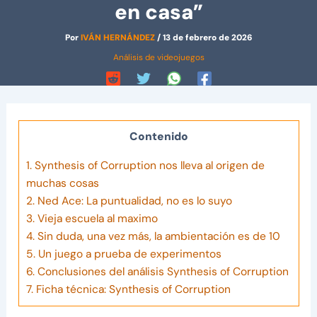
en casa”
Por
IVÁN HERNÁNDEZ
/
13 de febrero de 2026
Análisis de videojuegos
Contenido
1.
Synthesis of Corruption nos lleva al origen de
muchas cosas
2.
Ned Ace: La puntualidad, no es lo suyo
3.
Vieja escuela al maximo
4.
Sin duda, una vez más, la ambientación es de 10
5.
Un juego a prueba de experimentos
6.
Conclusiones del análisis Synthesis of Corruption
7.
Ficha técnica: Synthesis of Corruption