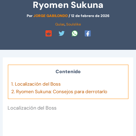
Ryomen Sukuna
Por
JORGE GABILONDO
/
12 de febrero de 2026
Guías
,
Soulslike
Contenido
1.
Localización del Boss
2.
Ryomen Sukuna: Consejos para derrotarlo
Localización del Boss