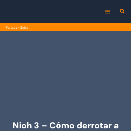
Ir
al
MAIN
contenido
Portada
›
Guías
MENU
Nioh 3 – Cómo derrotar a