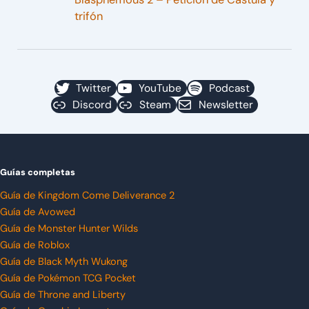
trifón
Twitter
YouTube
Podcast
Discord
Steam
Newsletter
Guías completas
Guía de Kingdom Come Deliverance 2
Guía de Avowed
Guía de Monster Hunter Wilds
Guía de Roblox
Guía de Black Myth Wukong
Guía de Pokémon TCG Pocket
Guía de Throne and Liberty