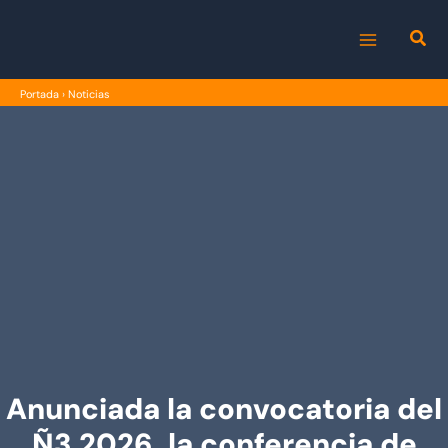
Ir
al
MAIN
contenido
Portada
›
Noticias
MENU
Anunciada la convocatoria del
Ñ3 2026, la conferencia de