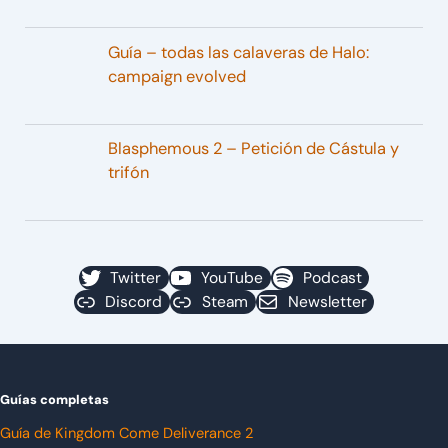
Guía – todas las calaveras de Halo:
campaign evolved
Blasphemous 2 – Petición de Cástula y
trifón
Twitter
YouTube
Podcast
Discord
Steam
Newsletter
Guías completas
Guía de Kingdom Come Deliverance 2