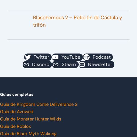
Blasphemous 2 – Petición de Cástula y
trifón
Twitter
YouTube
Podcast
Discord
Steam
Newsletter
Guías completas
Guía de Kingdom Come Deliverance 2
Guía de Avowed
Guía de Monster Hunter Wilds
Guía de Roblox
Guía de Black Myth Wukong