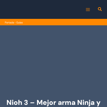
Ir
al
MAIN
contenido
Portada
›
Guías
MENU
Nioh 3 – Mejor arma Ninja y