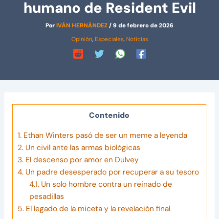
humano de Resident Evil
Por
IVÁN HERNÁNDEZ
/
9 de febrero de 2026
Opinión
,
Especiales
,
Noticias
Contenido
1.
Ethan Winters pasó de ser un meme a leyenda
2.
Un civil ante las armas biológicas
3.
El descenso por amor en Dulvey
4.
Un padre desesperado por recuperar a su tesoro
4.1.
Un solo hombre contra un reinado de
pesadillas
5.
El legado de la miceta y la revelación final