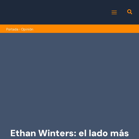
Ir
al
MAIN
contenido
Portada
›
Opinión
MENU
Ethan Winters: el lado más