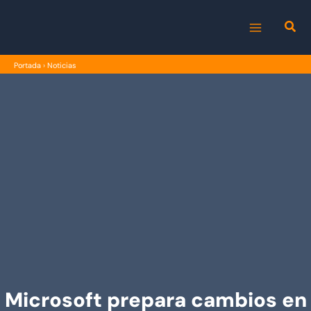
Ir
al
MAIN
contenido
Portada
›
Noticias
MENU
Microsoft prepara cambios en