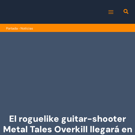
Ir
al
MAIN
contenido
Portada
›
Noticias
MENU
El roguelike guitar-shooter
Metal Tales Overkill llegará en