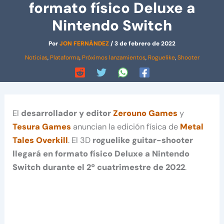
formato físico Deluxe a
Nintendo Switch
Por
JON FERNÁNDEZ
/
3 de febrero de 2022
Noticias
,
Plataforma
,
Próximos lanzamientos
,
Roguelike
,
Shooter
El
desarrollador y editor
Zerouno Games
y
Tesura Games
anuncian la edición física de
Metal
Tales Overkill
. El 3D
roguelike guitar-shooter
llegará en formato físico Deluxe a Nintendo
Switch durante el 2º cuatrimestre de 2022
.