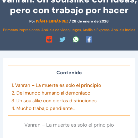
pero con trabajo por hacer
Por
IVÁN HERNÁNDEZ
/
28 de enero de 2026
Primeras Impresiones
,
Análisis de videojuegos
,
Análisis Express
,
Análisis Indies
Contenido
1.
Vanran – La muerte es solo el principio
2.
Del mundo humano al demoniaco
3.
Un soulslike con ciertas distinciones
4.
Mucho trabajo pendiente…
Vanran – La muerte es solo el principio