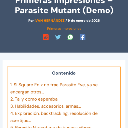
Primeras impresiones –
Parasite Mutant (Demo)
Por
IVÁN HERNÁNDEZ
/
9 de enero de 2026
Primeras Impresiones
Contenido
1.
Si Square Enix no trae Parasite Eve, ya se
encargan otros…
2.
Tal y como esperaba
3.
Habilidades, accesorios, armas…
4.
Exploración, backtracking, resolución de
acertijos…
5.
Parasite Mutant me da buenas vibras