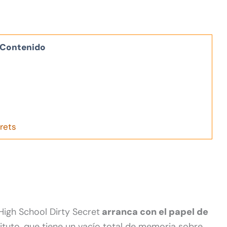
Contenido
rets
igh School Dirty Secret
arranca con el papel de
tituto, que tiene un vacío total de memoria sobre