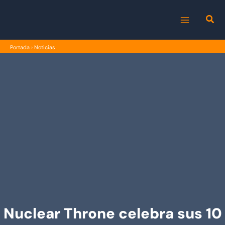
Ir
al
MAIN
contenido
Portada
›
Noticias
MENU
Nuclear Throne celebra sus 10