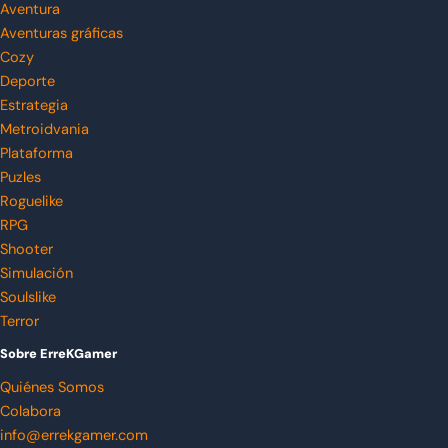
Aventura
Aventuras gráficas
Cozy
Deporte
Estrategia
Metroidvania
Plataforma
Puzles
Roguelike
RPG
Shooter
Simulación
Soulslike
Terror
Sobre ErreKGamer
Quiénes Somos
Colabora
info@errekgamer.com