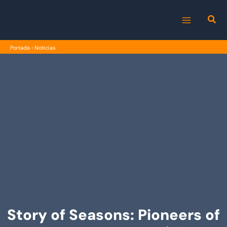
Ir
al
MAIN
contenido
Portada
›
Noticias
MENU
Story of Seasons: Pioneers of