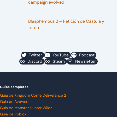
campaign evolved
Blasphemous 2 – Petición de Cástula y
trifón
Twitter
YouTube
Podcast
Discord
Steam
Newsletter
Guías completas
Guía de Kingdom Come Deliverance 2
Guía de Avowed
Guía de Monster Hunter Wilds
Guía de Roblox