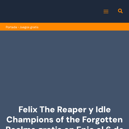
Ir
al
MAIN
contenido
Portada
›
Juegos gratis
MENU
Felix The Reaper y Idle
Champions of the Forgotten