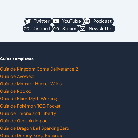
Twitter
YouTube
Podcast
Discord
Steam
Newsletter
Guías completas
Guía de Kingdom Come Deliverance 2
Guía de Avowed
Guía de Monster Hunter Wilds
Guía de Roblox
Guía de Black Myth Wukong
Guía de Pokémon TCG Pocket
Guía de Throne and Liberty
Guía de Genshin Impact
Guía de Dragon Ball Sparking Zero
Guía de Donkey Kong Bananza